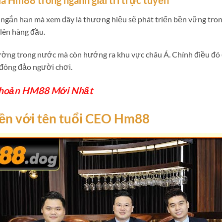
ủa Hm88 trong ngành giải trí trực tuyến
gắn hạn mà xem đây là thương hiệu sẽ phát triển bền vững tron
lên hàng đầu.
ường trong nước mà còn hướng ra khu vực châu Á. Chính điều đó 
i đông đảo người chơi.
Khoản HM88 Mới Nhất
iền với tên tuổi CEO Hm88