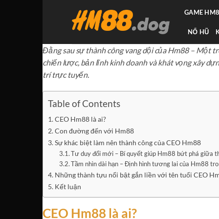
Bỏ
GAME HM
qua
nội
NỔ HŨ
dung
Đằng sau sự thành công vang dội của Hm88 – Một tro
chiến lược, bản lĩnh kinh doanh và khát vọng xây dự
trí trực tuyến.
Table of Contents
CEO Hm88 là ai?
Con đường đến với Hm88
Sự khác biệt làm nên thành công của CEO Hm88
Tư duy đổi mới – Bí quyết giúp Hm88 bứt phá giữa t
Tầm nhìn dài hạn – Định hình tương lai của Hm88 tron
Những thành tựu nổi bật gắn liền với tên tuổi CEO H
Kết luận
CEO Hm88 là ai?