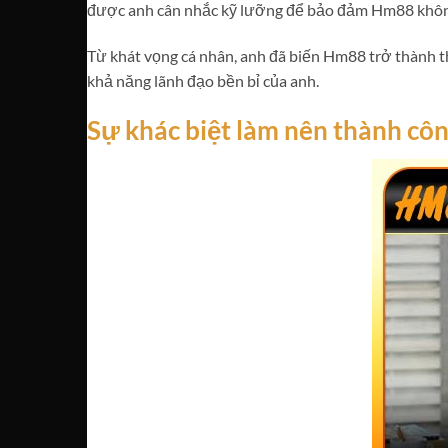
được anh cân nhắc kỹ lưỡng để bảo đảm Hm88 không chỉ
Từ khát vọng cá nhân, anh đã biến Hm88 trở thành th
khả năng lãnh đạo bền bỉ của anh.
Sự khác biệt làm nên thành c