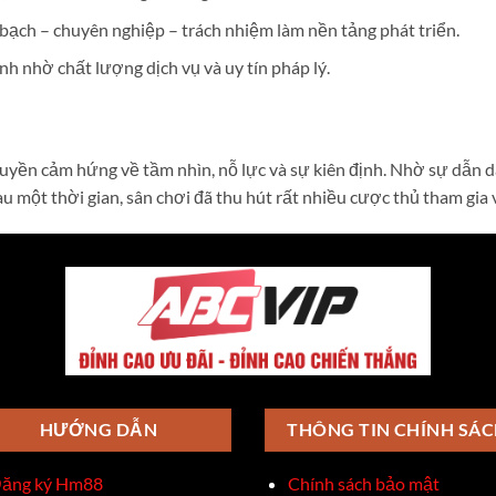
ạch – chuyên nghiệp – trách nhiệm làm nền tảng phát triển.
h nhờ chất lượng dịch vụ và uy tín pháp lý.
yền cảm hứng về tầm nhìn, nỗ lực và sự kiên định. Nhờ sự dẫn d
 sau một thời gian, sân chơi đã thu hút rất nhiều cược thủ tham gia
HƯỚNG DẪN
THÔNG TIN CHÍNH SÁ
ăng ký Hm88
Chính sách bảo mật