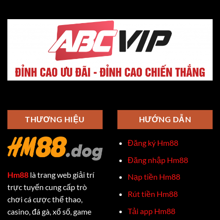
THƯƠNG HIỆU
HƯỚNG DẪN
Đăng ký Hm88
Đăng nhập Hm88
Hm88
là trang web giải trí
Nạp tiền Hm88
trực tuyến cung cấp trò
Rút tiền Hm88
chơi cá cược thể thao,
Tải app Hm88
casino, đá gà, xổ số, game