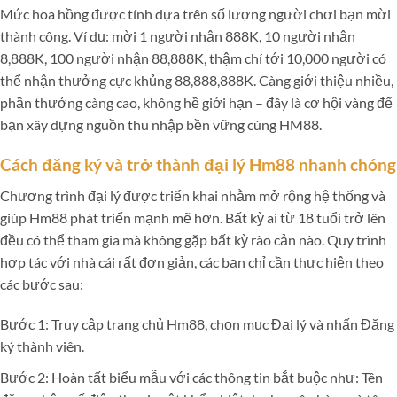
Mức hoa hồng được tính dựa trên số lượng người chơi bạn mời
thành công. Ví dụ: mời 1 người nhận 888K, 10 người nhận
8,888K, 100 người nhận 88,888K, thậm chí tới 10,000 người có
thể nhận thưởng cực khủng 88,888,888K. Càng giới thiệu nhiều,
phần thưởng càng cao, không hề giới hạn – đây là cơ hội vàng để
bạn xây dựng nguồn thu nhập bền vững cùng HM88.
Cách đăng ký và trở thành đại lý Hm88 nhanh chóng
Chương trình đại lý được triển khai nhằm mở rộng hệ thống và
giúp Hm88 phát triển mạnh mẽ hơn. Bất kỳ ai từ 18 tuổi trở lên
đều có thể tham gia mà không gặp bất kỳ rào cản nào. Quy trình
hợp tác với nhà cái rất đơn giản, các bạn chỉ cần thực hiện theo
các bước sau:
Bước 1: Truy cập trang chủ Hm88, chọn mục Đại lý và nhấn Đăng
ký thành viên.
Bước 2: Hoàn tất biểu mẫu với các thông tin bắt buộc như: Tên