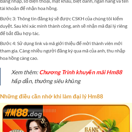
đăng nhập, số điện thoại, mật khẩu, biệt danh, ngân hàng và tên
tài khoản để nhận hoa hồng.
Bước 3: Thông tin đăng ký sẽ được CSKH của chúng tôi kiểm
duyệt. Sau khi xác minh thành công, anh sẽ nhận mã đại lý riêng
để bắt đầu hợp tác.
Bước 4: Sử dụng link và mã giới thiệu để mời thành viên mới
tham gia. Càng nhiều người đăng ký qua mã của anh, thu nhập
hoa hồng càng cao.
Xem thêm:
Chương Trình khuyến mãi Hm88
hấp dẫn, thưởng siêu khủng
Những điều cần nhớ khi làm đại lý Hm88