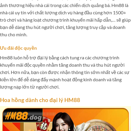
ảnh thương hiệu nhà cái trong các chiến dịch quảng bá. Hm88 là
nhà cái uy tín với chất lượng dịch vụ hàng đầu cùng hơn 1500+
trò chơi và hàng loạt chương trình khuyến mãi hấp dẫn,… sẽ giúp
bạn dễ dàng thu hút người chơi, tăng lượng truy cập và doanh
thu cho mình.
Ưu đãi độc quyền
Hm88 luôn hỗ trợ đại lý bằng cách tung ra các chương trình
khuyến mãi độc quyền nhằm tăng doanh thu và thu hút người
chơi. Hơn nữa, bạn còn được nhận thông tin sớm nhất về các sự
kiện lớn để dễ dàng đẩy mạnh hoạt động kinh doanh và tăng
lượng nạp lớn từ người chơi.
Hoa hồng dành cho đại lý HM88