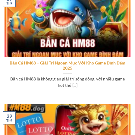
Th9
Bắn Cá HM88 – Giải Trí Ngoạn Mục Với Kho Game Đình Đám
2025
Bắn cá HM88 là không gian giải trí sống động, với nhiều game
hot thể [...]
29
Th9