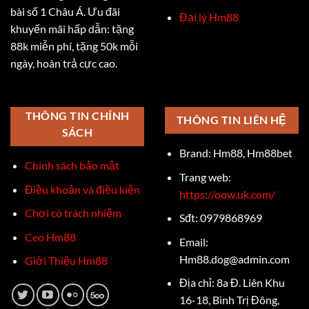
bài số 1 Châu Á. Ưu đãi
Đại lý Hm88
khuyến mãi hấp dẫn: tặng
88k miễn phí, tặng 50k mỗi
ngày, hoàn trả cực cao.
THÔNG TIN CHÍNH
THÔNG TIN LIÊN HỆ
SÁCH
Brand: Hm88, Hm88bet
Chính sách bảo mật
Trang web:
Điều khoản và điều kiện
https://oow.uk.com/
Chơi có trách nhiệm
Sđt: 0979868969
Ceo Hm88
Email:
Hm88.dog@admin.com
Giới Thiệu Hm88
Địa chỉ: 8a Đ. Liên Khu
16-18, Bình Trị Đông,