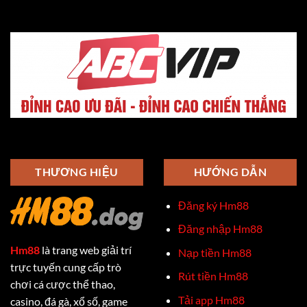
THƯƠNG HIỆU
HƯỚNG DẪN
Đăng ký Hm88
Đăng nhập Hm88
Hm88
là trang web giải trí
Nạp tiền Hm88
trực tuyến cung cấp trò
Rút tiền Hm88
chơi cá cược thể thao,
Tải app Hm88
casino, đá gà, xổ số, game