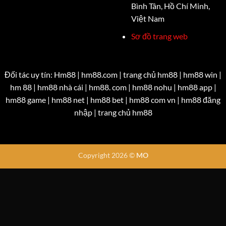
Bình Tân, Hồ Chí Minh,
Việt Nam
Sơ đồ trang web
Đối tác uy tín: Hm88 | hm88.com | trang chủ hm88 | hm88 win |
hm 88 | hm88 nhà cái | hm88. com | hm88 nohu | hm88 app |
hm88 game | hm88 net | hm88 bet | hm88 com vn | hm88 đăng
nhập | trang chủ hm88
Copyright 2026 ©
MO