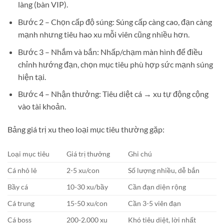
làng (bàn VIP).
Bước 2 – Chọn cấp độ súng: Súng cấp càng cao, đạn càng
mạnh nhưng tiêu hao xu mỗi viên cũng nhiều hơn.
Bước 3 – Nhắm và bắn: Nhấp/chạm màn hình để điều
chỉnh hướng đạn, chọn mục tiêu phù hợp sức mạnh súng
hiện tại.
Bước 4 – Nhận thưởng: Tiêu diệt cá → xu tự động cộng
vào tài khoản.
Bảng giá trị xu theo loại mục tiêu thường gặp:
Loại mục tiêu
Giá trị thưởng
Ghi chú
Cá nhỏ lẻ
2-5 xu/con
Số lượng nhiều, dễ bắn
Bầy cá
10-30 xu/bầy
Cần đạn diện rộng
Cá trung
15-50 xu/con
Cần 3-5 viên đạn
Cá boss
200-2.000 xu
Khó tiêu diệt, lời nhất