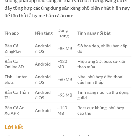
không phải app nào cũng an toàn và chất lượng. Bảng dưới
đây tổng hợp các ứng dụng săn xèng phổ biến nhất hiện nay
để tân thủ tải game bắn cá ăn xu:
Dung
Tên app
Nền tảng
Tính năng nổi bật
lượng
Bắn Cá
Android
Đồ họa đẹp, nhiều bàn cấp
~85 MB
ZingPlay
/ iOS
độ
Bắn Cá
~120
Hiệu ứng 3D, boss sự kiện
Android
Online 3D
MB
theo mùa
Fish Hunter
Android
Nhẹ, phù hợp điện thoại
~60 MB
Slots
/ iOS
cấu hình thấp
Bắn Cá Thần
Android
Tính năng nuôi cá thụ động,
~95 MB
Tài
/ iOS
guild
Bắn Cá An
~140
Boss cực khủng, phù hợp
Android
Xu APK
MB
cao thủ
Lời kết