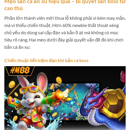
Mẹo săn cá ăn xu hiệu quả – Bí quyết săn boss từ
cao thủ
Phần lớn thành viên mới thua lỗ không phải vì kém may mắn,
mà vì thiếu chiến thuật. Hơn 60% newbie thất thoát xèng
chủ yếu do dùng sai cấp đạn và bắn ồ ạt mà không có mục
tiêu rõ ràng. Hai mẹo dưới đây giải quyết vấn đề đó khi chơi
bắn cá ăn xu:
Chiến thuật tiết kiệm đạn khi bắn cá boss