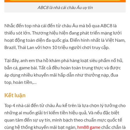
ABC8 là nhà cái châu Âu uy tín
Nhắc đến top nhà cái đến từ châu Âu mà bỏ qua ABC8 là
thiếu sót lớn. Thương hiệu hiện đang phát triển mạng lưới
hoạt động toàn diện đa quốc gia. Điển hình nhất là Việt Nam,
Brazil, Thái Lan với hơn 10 triệu người chơi truy cập.
Tại đây, anh em tha hồ khám phá hàng loạt siêu phẩm nổ hũ,
bắn cá, game bài. Tất cả đều hoàn toàn trung thực và được
áp dụng nhiều khuyến mãi hấp dẫn như thưởng nạp, đua
top, hoàn tiền,…
Kết luận
Top 4 nhà cái đến từ châu Âu kể trên là lựa chọn lý tưởng cho
những ai muốn giải trí kiếm tiền hiệu quả. Và nếu đặc biệt
quan tâm đến sự uy tín, minh bạch theo chuẩn mực quốc tế
cùng hệ thống khuyến mãi bạt ngàn,
hm88 game
chắc chắn là