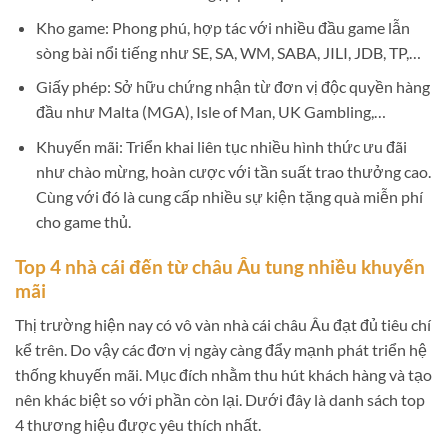
Kho game: Phong phú, hợp tác với nhiều đầu game lẫn
sòng bài nổi tiếng như SE, SA, WM, SABA, JILI, JDB, TP,…
Giấy phép: Sở hữu chứng nhận từ đơn vị độc quyền hàng
đầu như Malta (MGA), Isle of Man, UK Gambling,…
Khuyến mãi: Triển khai liên tục nhiều hình thức ưu đãi
như chào mừng, hoàn cược với tần suất trao thưởng cao.
Cùng với đó là cung cấp nhiều sự kiện tặng quà miễn phí
cho game thủ.
Top 4 nhà cái đến từ châu Âu tung nhiều khuyến
mãi
Thị trường hiện nay có vô vàn nhà cái châu Âu đạt đủ tiêu chí
kể trên. Do vậy các đơn vị ngày càng đẩy mạnh phát triển hệ
thống khuyến mãi. Mục đích nhằm thu hút khách hàng và tạo
nên khác biệt so với phần còn lại. Dưới đây là danh sách top
4 thương hiệu được yêu thích nhất.