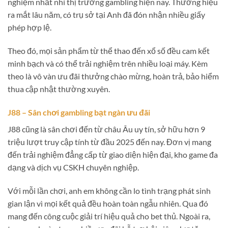
nghiệm nhất nhì thị trường gambling hiện nay. Thương hiệu
ra mắt lâu năm, có trụ sở tại Anh đã đón nhận nhiều giấy
phép hợp lệ.
Theo đó, mọi sản phẩm từ thể thao đến xổ số đều cam kết
minh bạch và có thể trải nghiệm trên nhiều loại máy. Kèm
theo là vô vàn ưu đãi thưởng chào mừng, hoàn trả, bảo hiểm
thua cập nhật thường xuyên.
J88 – Sân chơi gambling bạt ngàn ưu đãi
J88 cũng là sân chơi đến từ châu Âu uy tín, sở hữu hơn 9
triệu lượt truy cập tính từ đầu 2025 đến nay. Đơn vị mang
đến trải nghiệm đẳng cấp từ giao diện hiện đại, kho game đa
dạng và dịch vụ CSKH chuyên nghiệp.
Với mỗi lần chơi, anh em không cần lo tình trạng phát sinh
gian lận vì mọi kết quả đều hoàn toàn ngẫu nhiên. Qua đó
mang đến công cuộc giải trí hiệu quả cho bet thủ. Ngoài ra,