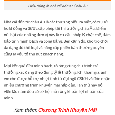
Hiểu đúng về nhà cái đến từ Châu Âu
Nhà cái đến từ châu Âu là các thương hiệu ra mắt, có trụ sở
hoạt động và được cấp phép tại thị trường châu Âu. Điểm
nổi bật của những đơn vị này là cơ cấu pháp lý chặt chẽ, đảm
bảo tính minh bạch và công bằng. Bên cạnh đó, kho trò chơi
đa dạng đủ thể loại và nâng cấp phiên bản thường xuyên
cũng là yếu tố thu hút khách hàng.
Mọi kết quả đều minh bạch, rõ ràng cùng chu trình trả
thưởng xác đáng theo đúng tỷ lệ thưởng. Khi tham gia, anh
em còn được hỗ trợ nhiệt tình từ đội ngũ CSKH và đón nhận
nhiều chương trình khuyến mãi hấp dẫn. Tân thủ hay hội
viên lâu năm đều có cơ hội mở rộng khoản lợi nhuận của
mình.
Xem thêm:
Chương Trình Khuyến Mãi