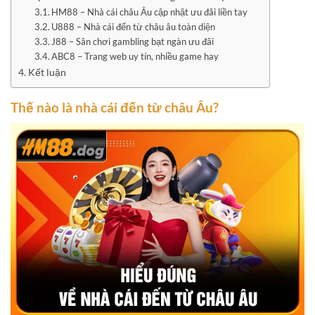
HM88 – Nhà cái châu Âu cập nhật ưu đãi liền tay
U888 – Nhà cái đến từ châu âu toàn diện
J88 – Sân chơi gambling bạt ngàn ưu đãi
ABC8 – Trang web uy tín, nhiều game hay
Kết luận
Thế nào là nhà cái đến từ châu Âu?