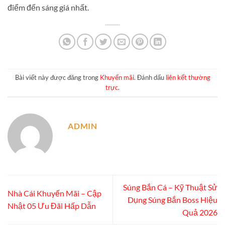
điểm đến sáng giá nhất.
Bài viết này được đăng trong
Khuyến mãi
. Đánh dấu
liên kết thường
trực
.
ADMIN
Súng Bắn Cá – Kỹ Thuật Sử
Nhà Cái Khuyến Mãi – Cập
Dụng Súng Bắn Boss Hiệu
Nhật 05 Ưu Đãi Hấp Dẫn
Quả 2026