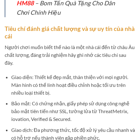
HM88
– Bom Tấn Quà Tặng Cho Dân
Chơi Chính Hiệu
Tiêu chí đánh giá chất lượng và sự uy tín của nhà
cái
Người chơi muốn biết thế nào là một nhà cái đến từ châu Âu
chất lượng, đáng trải nghiệm hãy ghi nhớ các tiêu chí sau
đây.
Giao diện: Thiết kế đẹp mắt, thân thiện với mọi người.
Màn hình có thể linh hoạt điều chỉnh hoặc tối ưu trên
nhiều loại thiết bị.
Bảo mật: Có chứng nhận, giấy phép sử dụng công nghệ
bảo mật tiên tiến như SSL, tường lửa từ ThreatMetrix,
iovation, Verified & Secured.
Giao dịch: Đa phương thức, tốc độ xử lý yêu cầu nhanh và
có hỗ trợ nếu thành viên gặp phiền phức.