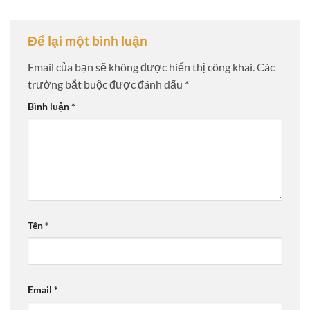
Để lại một bình luận
Email của bạn sẽ không được hiển thị công khai.
Các
trường bắt buộc được đánh dấu
*
Bình luận
*
Tên
*
Email
*