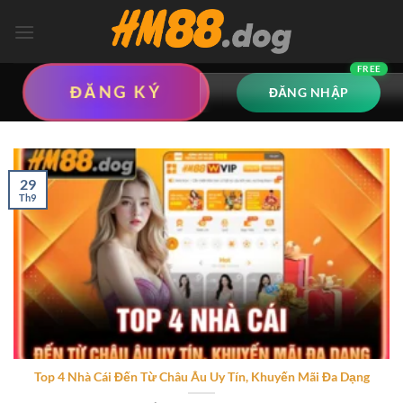
Bỏ
qua
nội
dung
ĐĂNG KÝ
ĐĂNG NHẬP
29
Th9
Top 4 Nhà Cái Đến Từ Châu Âu Uy Tín, Khuyến Mãi Đa Dạng