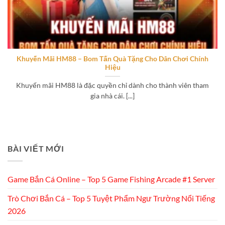
Khuyến Mãi HM88 – Bom Tấn Quà Tặng Cho Dân Chơi Chính
Hiệu
Khuyến mãi HM88 là đặc quyền chỉ dành cho thành viên tham
gia nhà cái. [...]
BÀI VIẾT MỚI
Game Bắn Cá Online – Top 5 Game Fishing Arcade #1 Server
Trò Chơi Bắn Cá – Top 5 Tuyệt Phẩm Ngư Trường Nổi Tiếng
2026