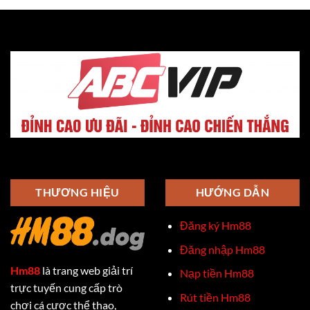
THƯƠNG HIỆU
HƯỚNG DẪN
Đăng ký Hm88
Đăng nhập Hm88
Hm88
là trang web giải trí
Nạp tiền Hm88
trực tuyến cung cấp trò
Rút tiền Hm88
chơi cá cược thể thao,