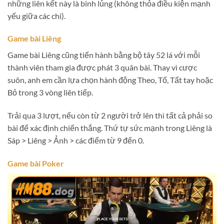
những liên kết này là binh lủng (không thỏa điều kiện mạnh
yếu giữa các chi).
Game bài Liêng
Game bài Liêng cũng tiến hành bằng bộ tây 52 lá với mỗi
thành viên tham gia được phát 3 quân bài. Thay vì cược
suôn, anh em cần lựa chọn hành động Theo, Tố, Tất tay hoặc
Bỏ trong 3 vòng liên tiếp.
Trải qua 3 lượt, nếu còn từ 2 người trở lên thì tất cả phải so
bài để xác định chiến thắng. Thứ tự sức mạnh trong Liêng là
Sáp > Liêng > Ảnh > các điểm từ 9 đến 0.
Game bài Poker