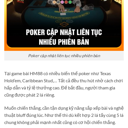
Poker cập nhật liên tục nhiều phiên bản
Tại game bài HM88 có nhiều biến thể poker như Texas
Hold’em, Caribbean Stud,… Tất cả đều thu hút nhờ cách chơi
hấp dẫn và tỷ lệ thưởng cao. Để bắt đầu, người tham gia
cũng được phát 2 lá riêng.
Muốn chiến thắng, cần tận dụng kỹ năng sắp xếp bài và nghệ
thuật bluff đúng lúc. Như thế thì dù kết hợp 2 lá tẩy cùng 5 lá
chung không phải mạnh nhất cũng có cơ hội chiến thắng.