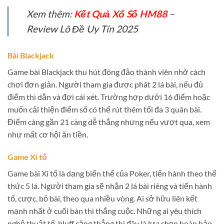
Xem thêm:
Kết Quả Xổ Số HM88
–
Review Lô Đề Uy Tín 2025
Bài Blackjack
Game bài Blackjack thu hút đông đảo thành viên nhờ cách
chơi đơn giản. Người tham gia được phát 2 lá bài, nếu đủ
điểm thì dằn và đợi cái xét. Trường hợp dưới 16 điểm hoặc
muốn cải thiện điểm số có thể rút thêm tối đa 3 quân bài.
Điểm càng gần 21 càng dễ thắng nhưng nếu vượt qua, xem
như mất cơ hội ăn tiền.
Game Xì tố
Game bài Xì tố là dạng biến thể của Poker, tiến hành theo thể
thức 5 lá. Người tham gia sẽ nhận 2 lá bài riêng và tiến hành
tố, cược, bỏ bài, theo qua nhiều vòng. Ai sở hữu liên kết
mạnh nhất ở cuối bàn thì thắng cuộc. Những ai yêu thích
nghệ thuật tố, bluff căng thẳng thì đây là lựa chọn hoàn hảo.