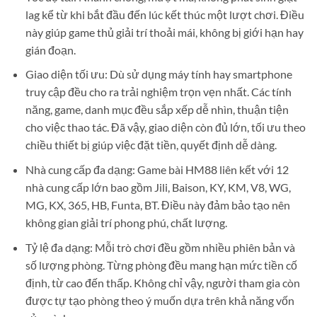
lag kể từ khi bắt đầu đến lúc kết thúc một lượt chơi. Điều
này giúp game thủ giải trí thoải mái, không bị giới hạn hay
gián đoạn.
Giao diện tối ưu: Dù sử dụng máy tính hay smartphone
truy cập đều cho ra trải nghiệm trọn vẹn nhất. Các tính
năng, game, danh mục đều sắp xếp dễ nhìn, thuận tiện
cho việc thao tác. Đã vậy, giao diện còn đủ lớn, tối ưu theo
chiều thiết bị giúp việc đặt tiền, quyết định dễ dàng.
Nhà cung cấp đa dạng: Game bài HM88 liên kết với 12
nhà cung cấp lớn bao gồm Jili, Baison, KY, KM, V8, WG,
MG, KX, 365, HB, Funta, BT. Điều này đảm bảo tạo nên
không gian giải trí phong phú, chất lượng.
Tỷ lệ đa dạng: Mỗi trò chơi đều gồm nhiều phiên bản và
số lượng phòng. Từng phòng đều mang hạn mức tiền cố
định, từ cao đến thấp. Không chỉ vậy, người tham gia còn
được tự tạo phòng theo ý muốn dựa trên khả năng vốn