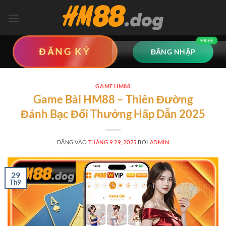
Bỏ
qua
nội
dung
ĐĂNG KÝ
ĐĂNG NHẬP
GAME HM88
Game Bài HM88 – Thiên Đường
Đánh Bạc Đổi Thưởng Hấp Dẫn 2025
ĐĂNG VÀO
THÁNG 9 29, 2025
BỞI
ADMIN
29
Th9