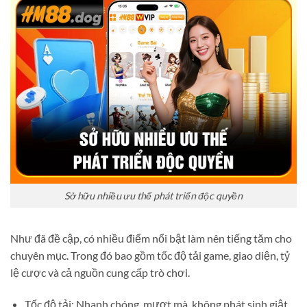
Sở hữu nhiều ưu thế phát triển độc quyền
Như đã đề cập, có nhiều điểm nổi bật làm nên tiếng tăm cho
chuyên mục. Trong đó bao gồm tốc độ tải game, giao diện, tỷ
lệ cược và cả nguồn cung cấp trò chơi.
Tốc độ tải: Nhanh chóng, mượt mà, không phát sinh giật