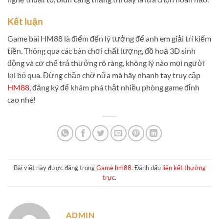
Kết luận
Game bài HM88 là điểm đến lý tưởng để anh em giải trí kiếm
tiền. Thông qua các bàn chơi chất lượng, đồ hoạ 3D sinh
động và cơ chế trả thưởng rõ ràng, không lý nào mọi người
lại bỏ qua. Đừng chần chờ nữa mà hãy nhanh tay truy cập
HM88
, đăng ký để khám phá thật nhiều phòng game đỉnh
cao nhé!
Bài viết này được đăng trong
Game hm88
. Đánh dấu
liên kết thường
trực
.
ADMIN