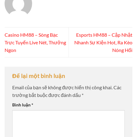
Casino HM88 – Sòng Bạc
Esports HM88 – Cập Nhật
Trực Tuyến Live Nét, Thưởng
Nhanh Sự Kiện Hot, Ra Kèo
Ngon
Nóng Hổi
Để lại một bình luận
Email của bạn sẽ không được hiển thị công khai.
Các
trường bắt buộc được đánh dấu
*
Bình luận
*