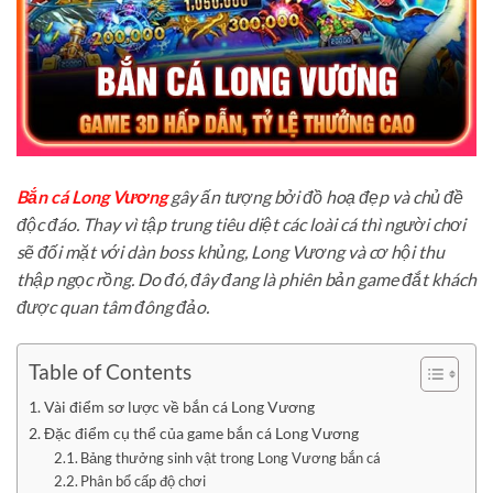
Bắn cá Long Vương
gây ấn tượng bởi đồ hoạ đẹp và chủ đề
độc đáo. Thay vì tập trung tiêu diệt các loài cá thì người chơi
sẽ đối mặt với dàn boss khủng, Long Vương và cơ hội thu
thập ngọc rồng. Do đó, đây đang là phiên bản game đắt khách
được quan tâm đông đảo.
Table of Contents
Vài điểm sơ lược về bắn cá Long Vương
Đặc điểm cụ thể của game bắn cá Long Vương
Bảng thưởng sinh vật trong Long Vương bắn cá
Phân bổ cấp độ chơi