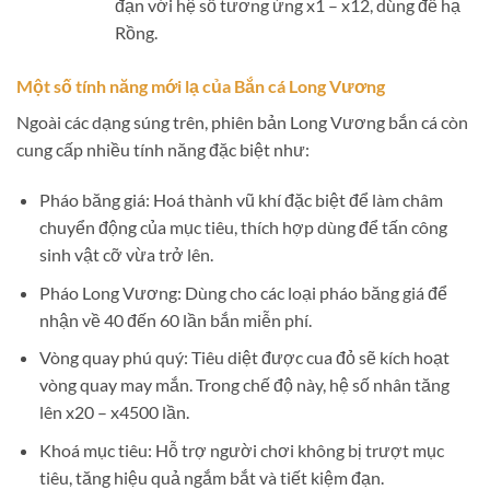
đạn với hệ số tương ứng x1 – x12, dùng để hạ
Rồng.
Một số tính năng mới lạ của Bắn cá Long Vương
Ngoài các dạng súng trên, phiên bản Long Vương bắn cá còn
cung cấp nhiều tính năng đặc biệt như:
Pháo băng giá: Hoá thành vũ khí đặc biệt để làm châm
chuyển động của mục tiêu, thích hợp dùng để tấn công
sinh vật cỡ vừa trở lên.
Pháo Long Vương: Dùng cho các loại pháo băng giá để
nhận về 40 đến 60 lần bắn miễn phí.
Vòng quay phú quý: Tiêu diệt được cua đỏ sẽ kích hoạt
vòng quay may mắn. Trong chế độ này, hệ số nhân tăng
lên x20 – x4500 lần.
Khoá mục tiêu: Hỗ trợ người chơi không bị trượt mục
tiêu, tăng hiệu quả ngắm bắt và tiết kiệm đạn.