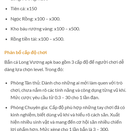
Tiên cá: x150
Ngọc Rồng: x100 – x300.
Kho báu rương vàng: x100 – x500.
Rồng tiền tài: x100 – x500.
Phân bổ cấp độ chơi
Bắn cá Long Vương apk bao gồm 3 cấp độ để người chơi dễ
dàng lựa chọn level. Trong đó:
Phòng Tân thủ: Dành cho những ai mới làm quen với trò
chơi, chưa nắm rõ các tính năng và công dụng từng vũ khí.
Mức cược yêu cầu từ 0.3 – 30 cho 1 lần đạn.
Phòng Chuyên gia: Cấp độ phù hợp những tay chơi đã có
kinh nghiệm, biết dùng vũ khí và hiểu rõ cách săn. Xuất
hiện nhiều sinh vật và mang đến cơ hội săn nhiều chiến
lợi phẩm hơn. Mức xèng cho 1 lần bắn là 3 – 300.