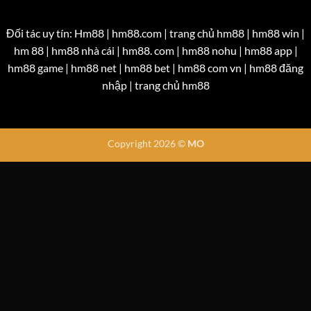
Đối tác uy tín: Hm88 | hm88.com | trang chủ hm88 | hm88 win |
hm 88 | hm88 nhà cái | hm88. com | hm88 nohu | hm88 app |
hm88 game | hm88 net | hm88 bet | hm88 com vn | hm88 đăng
nhập | trang chủ hm88
Copyright 2026 ©
MO