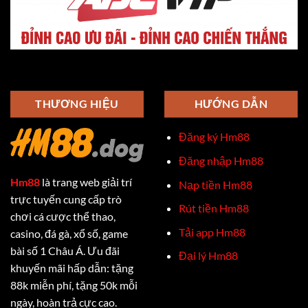
THƯƠNG HIỆU
HƯỚNG DẪN
Đăng ký Hm88
Đăng nhập Hm88
Hm88
là trang web giải trí
Nạp tiền Hm88
trực tuyến cung cấp trò
Rút tiền Hm88
chơi cá cược thể thao,
Tải app Hm88
casino, đá gà, xổ số, game
bài số 1 Châu Á. Ưu đãi
Đại lý Hm88
khuyến mãi hấp dẫn: tặng
88k miễn phí, tặng 50k mỗi
ngày, hoàn trả cực cao.