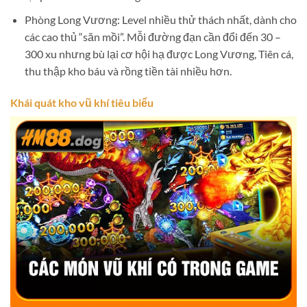
Phòng Long Vương: Level nhiều thử thách nhất, dành cho
các cao thủ “săn mồi”. Mỗi đường đạn cần đổi đến 30 –
300 xu nhưng bù lại cơ hội hạ được Long Vương, Tiên cá,
thu thập kho báu và rồng tiền tài nhiều hơn.
Khái quát kho vũ khí tiêu biểu