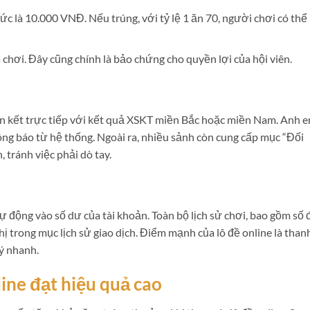
ức là 10.000 VNĐ. Nếu trúng, với tỷ lệ 1 ăn 70, người chơi có thể
 chơi. Đây cũng chính là bảo chứng cho quyền lợi của hội viên.
ên kết trực tiếp với kết quả XSKT miền Bắc hoặc miền Nam. Anh 
ông báo từ hệ thống. Ngoài ra, nhiều sảnh còn cung cấp mục “Đối
, tránh việc phải dò tay.
 động vào số dư của tài khoản. Toàn bộ lịch sử chơi, bao gồm số 
hị trong mục lịch sử giao dịch. Điểm mạnh của lô đề online là than
ý nhanh.
line đạt hiệu quả cao