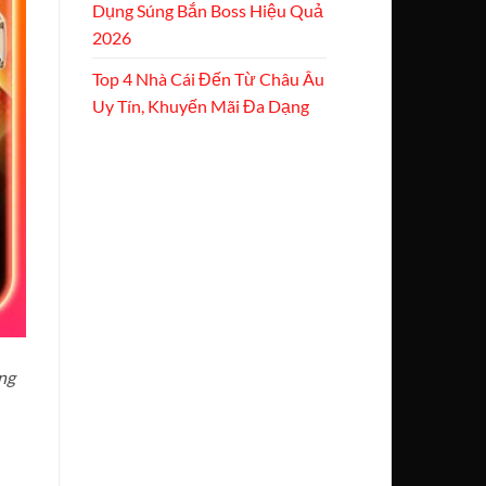
Dụng Súng Bắn Boss Hiệu Quả
2026
Top 4 Nhà Cái Đến Từ Châu Âu
Uy Tín, Khuyến Mãi Đa Dạng
ng