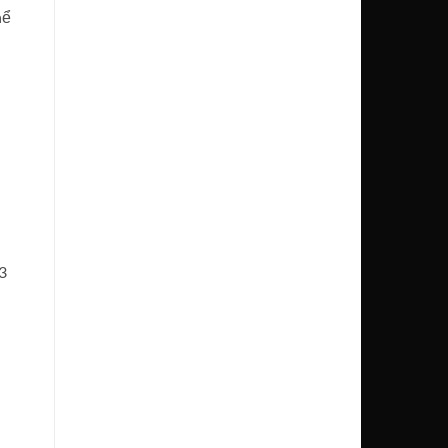
hể
 3