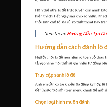
Hơn thế nữa, lô đề trực tuyến còn minh bạch
hiển thị chi tiết ngay sau khi xác nhận. Kh
thời hạn chế tối đa rủi ro thất thoát hay tran
Xem thêm:
Hướng Dẫn Tạo Dàn
Hướng dẫn cách đánh lô đ
Người chơi lô đề nên nắm rõ toàn bộ thao tá
tảng online mọi thứ sẽ ghi nhận tự động bằ
Truy cập sảnh lô đề
Anh em cần có tài khoản đã đăng ký hợp lệ t
đề” (hoặc “Xổ số”) trên menu chính để mở s
Chọn loại hình muốn đánh