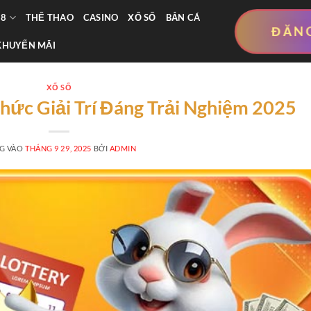
88
THỂ THAO
CASINO
XỔ SỐ
BẮN CÁ
ĐĂN
KHUYẾN MÃI
XỔ SỐ
Thức Giải Trí Đáng Trải Nghiệm 2025
G VÀO
THÁNG 9 29, 2025
BỞI
ADMIN