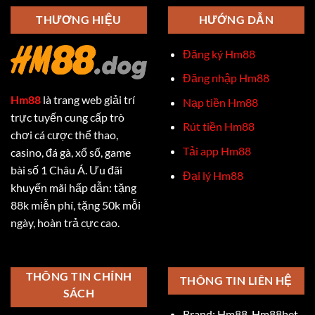
THƯƠNG HIỆU
HƯỚNG DẪN
Đăng ký Hm88
Đăng nhập Hm88
Hm88
là trang web giải trí
Nạp tiền Hm88
trực tuyến cung cấp trò
Rút tiền Hm88
chơi cá cược thể thao,
Tải app Hm88
casino, đá gà, xổ số, game
bài số 1 Châu Á. Ưu đãi
Đại lý Hm88
khuyến mãi hấp dẫn: tặng
88k miễn phí, tặng 50k mỗi
ngày, hoàn trả cực cao.
THÔNG TIN CHÍNH
THÔNG TIN LIÊN HỆ
SÁCH
Brand: Hm88, Hm88bet