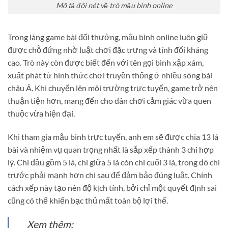
Mô tả đôi nét về trò mậu binh online
Trong làng game bài đổi thưởng, mậu binh online luôn giữ
được chỗ đứng nhờ luật chơi đặc trưng và tính đối kháng
cao. Trò này còn được biết đến với tên gọi binh xập xám,
xuất phát từ hình thức chơi truyền thống ở nhiều sòng bài
châu Á. Khi chuyển lên môi trường trực tuyến, game trở nên
thuận tiện hơn, mang đến cho dân chơi cảm giác vừa quen
thuộc vừa hiện đại.
Khi tham gia mậu binh trực tuyến, anh em sẽ được chia 13 lá
bài và nhiệm vụ quan trọng nhất là sắp xếp thành 3 chi hợp
lý. Chi đầu gồm 5 lá, chi giữa 5 lá còn chi cuối 3 lá, trong đó chi
trước phải mạnh hơn chi sau để đảm bảo đúng luật. Chính
cách xếp này tạo nên độ kịch tính, bởi chỉ một quyết định sai
cũng có thể khiến bạc thủ mất toàn bộ lợi thế.
Xem thêm: