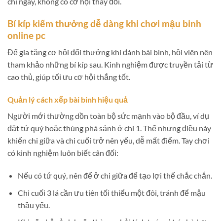
chi ngay, không có cơ hội thay đổi.
Bí kíp kiếm thưởng dễ dàng khi chơi mậu binh
online pc
Để gia tăng cơ hội đổi thưởng khi đánh bài binh, hội viên nên
tham khảo những bí kíp sau. Kinh nghiệm được truyền tải từ
cao thủ, giúp tối ưu cơ hội thắng tốt.
Quản lý cách xếp bài binh hiệu quả
Người mới thường dồn toàn bộ sức mạnh vào bộ đầu, ví dụ
đặt tứ quý hoặc thùng phá sảnh ở chi 1. Thế nhưng điều này
khiến chi giữa và chi cuối trở nên yếu, dễ mất điểm. Tay chơi
có kinh nghiệm luôn biết cân đối:
Nếu có tứ quý, nên để ở chi giữa để tạo lợi thế chắc chắn.
Chi cuối 3 lá cần ưu tiên tối thiểu một đôi, tránh để mậu
thầu yếu.