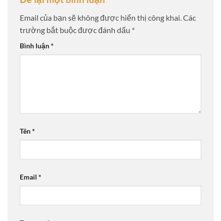
Email của bạn sẽ không được hiển thị công khai.
Các
trường bắt buộc được đánh dấu
*
Bình luận
*
Tên
*
Email
*