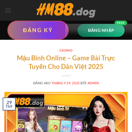
Bỏ
qua
nội
dung
ĐĂNG KÝ
ĐĂNG NHẬP
CASINO
Mậu Binh Online – Game Bài Trực
Tuyến Cho Dân Việt 2025
ĐĂNG VÀO
THÁNG 9 29, 2025
BỞI
ADMIN
29
Th9