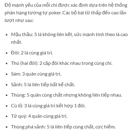
Độ mạnh yếu của mỗi chi được xác định dựa trên hệ thống
phân hạng tương tự poker. Các bộ bài từ thấp đến cao lần
lượt như sau:
Mậu thầu: 5 lá không liên kết, sức mạnh tính theo lá cao
nhất.
Đôi: 2 lá cùng giá trị.
Thú (hai đôi): 2 cặp đôi khác nhau trong cùng chi.
Sám: 3 quân cùng giá trị.
Sảnh: 5 lá liên tiếp bất kể chất.
Thùng: 5 quân cùng chất nhưng không liên tiếp nhau.
Cù lũ: 3 lá cùng giá trị kết hợp 1 đôi.
Tứ quý: 4 quân cùng giá trị.
Thùng phá sảnh: 5 lá liên tiếp cùng chất, cực hiếm.