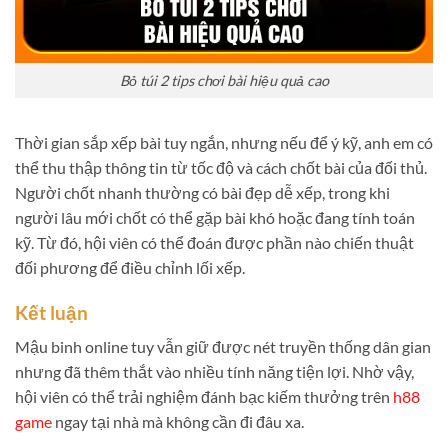
Bỏ túi 2 tips chơi bài hiệu quả cao
Thời gian sắp xếp bài tuy ngắn, nhưng nếu để ý kỹ, anh em có
thể thu thập thông tin từ tốc độ và cách chốt bài của đối thủ.
Người chốt nhanh thường có bài đẹp dễ xếp, trong khi
người lâu mới chốt có thể gặp bài khó hoặc đang tính toán
kỹ. Từ đó, hội viên có thể đoán được phần nào chiến thuật
đối phương để điều chỉnh lối xếp.
Kết luận
Mậu binh online tuy vẫn giữ được nét truyền thống dân gian
nhưng đã thêm thắt vào nhiều tính năng tiện lợi. Nhờ vậy,
hội viên có thể trải nghiệm đánh bạc kiếm thưởng trên
h88
game
ngay tại nhà mà không cần đi đâu xa.