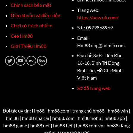
Chính sách bảo mật
Trang web:
Điều khoản và điều kiện
https://oow.uk.com/
Chơi có trách nhiệm
Sđt: 0979868969
Ceo Hm88
Email:
Hm88.dog@admin.com
Giới Thiệu Hm88
Địa chỉ: 8a Đ. Liên Khu
16-18, Bình Trị Đông,
Bình Tân, Hồ Chí Minh,
Việt Nam
Sơ đồ trang web
Đối tác uy tín: Hm88 | hm88.com | trang chủ hm88 | hm88 win |
hm 88 | hm88 nhà cái | hm88. com | hm88 nohu | hm88 app |
hm88 game | hm88 net | hm88 bet | hm88 com vn | hm88 đăng
nhập | trang chủ hm88