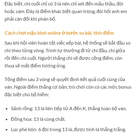
Đặc biệt, chi cuối chỉ có 3 lá nên chỉ xét đến mậu thầu, đôi
hoặc sám. Đây là điểm khác biệt quan trọng, đòi hỏi anh em
phải cân đối khi phân bổ.
Cách chơi mậu binh online ở bước so bài, tính điểm
Sau khi hội viên hoàn tất việc xếp bài, hệ thống sẽ bắt đầu so
chi theo từng vòng. Trình tự thường đi từ chi đầu, chi giữa
rồi đến chi cuối. Người thắng chi sẽ được cộng điểm, còn
thua sẽ mất điểm tương ứng.
Tổng điểm sau 3 vòng sẽ quyết định kết quả cuối cùng của
ván. Ngoài điểm thắng cơ bản, trò chơi còn có các mức bonus
đặc biệt cho bộ hiếm:
Sảnh rồng: 13 lá liên tiếp từ A đến K, thắng toàn bộ ván.
Đồng hoa: 13 lá cùng chất.
Lục phé bôn: 6 đôi trong 13 lá, được tính là thắng trắng.