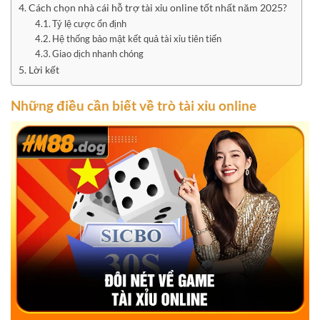
Cách chọn nhà cái hỗ trợ tài xỉu online tốt nhất năm 2025?
Tỷ lệ cược ổn định
Hệ thống bảo mật kết quả tài xỉu tiên tiến
Giao dịch nhanh chóng
Lời kết
Những điều cần biết về trò tài xỉu online