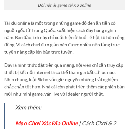
Đôi nét về game tài xỉu online
Tài xỉu online là một trong những game đỏ đen ăn tiền có
nguồn gốc từ Trung Quốc, xuất hiện cách đây hàng nghìn
năm. Ban đầu, trò này chỉ xuất hiện ở buổi lễ hội, tụ họp cộng
đồng. Vì cách chơi đơn giản nên được nhiều nền tảng trực
tuyến nâng cấp lên bản trực tuyến.
Đây là hình thức đặt tiền qua mạng, hội viên chỉ cần truy cập
thiết bị kết nối internet là có thể tham gia bất cứ lúc nào.
Nhìn chung, luật Sicbo vẫn giữ nguyên nhưng trải nghiệm
chắc chắn tốt hơn. Nhà cái còn phát triển thêm các phiên bản
mới như mini game, ván live với dealer người thật.
Xem thêm:
Mẹo Chơi Xóc Đĩa Online
| Cách Chơi & 2