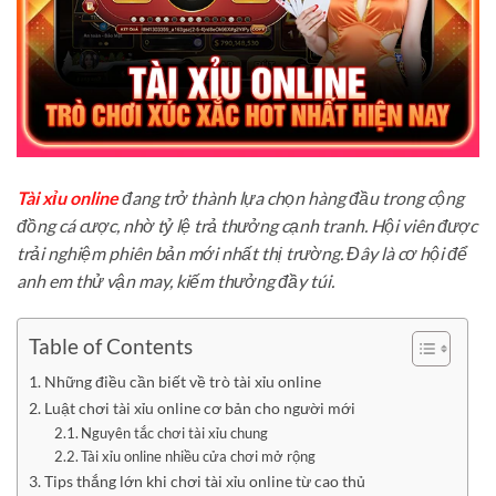
Tài xỉu online
đang trở thành lựa chọn hàng đầu trong cộng
đồng cá cược, nhờ tỷ lệ trả thưởng cạnh tranh. Hội viên được
trải nghiệm phiên bản mới nhất thị trường. Đây là cơ hội để
anh em thử vận may, kiếm thưởng đầy túi.
Table of Contents
Những điều cần biết về trò tài xỉu online
Luật chơi tài xỉu online cơ bản cho người mới
Nguyên tắc chơi tài xỉu chung
Tài xỉu online nhiều cửa chơi mở rộng
Tips thắng lớn khi chơi tài xỉu online từ cao thủ