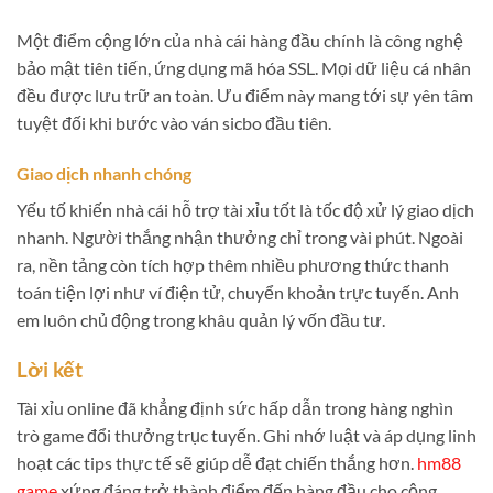
Một điểm cộng lớn của nhà cái hàng đầu chính là công nghệ
bảo mật tiên tiến, ứng dụng mã hóa SSL. Mọi dữ liệu cá nhân
đều được lưu trữ an toàn. Ưu điểm này mang tới sự yên tâm
tuyệt đối khi bước vào ván sicbo đầu tiên.
Giao dịch nhanh chóng
Yếu tố khiến nhà cái hỗ trợ tài xỉu tốt là tốc độ xử lý giao dịch
nhanh. Người thắng nhận thưởng chỉ trong vài phút. Ngoài
ra, nền tảng còn tích hợp thêm nhiều phương thức thanh
toán tiện lợi như ví điện tử, chuyển khoản trực tuyến. Anh
em luôn chủ động trong khâu quản lý vốn đầu tư.
Lời kết
Tài xỉu online đã khẳng định sức hấp dẫn trong hàng nghìn
trò game đổi thưởng trục tuyến. Ghi nhớ luật và áp dụng linh
hoạt các tips thực tế sẽ giúp dễ đạt chiến thắng hơn.
hm88
game
xứng đáng trở thành điểm đến hàng đầu cho cộng