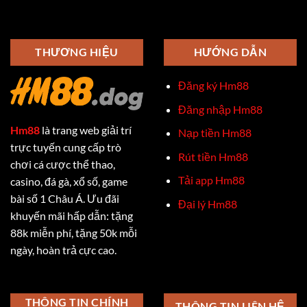
THƯƠNG HIỆU
HƯỚNG DẪN
Đăng ký Hm88
Đăng nhập Hm88
Hm88
là trang web giải trí
Nạp tiền Hm88
trực tuyến cung cấp trò
Rút tiền Hm88
chơi cá cược thể thao,
Tải app Hm88
casino, đá gà, xổ số, game
bài số 1 Châu Á. Ưu đãi
Đại lý Hm88
khuyến mãi hấp dẫn: tặng
88k miễn phí, tặng 50k mỗi
ngày, hoàn trả cực cao.
THÔNG TIN CHÍNH
THÔNG TIN LIÊN HỆ