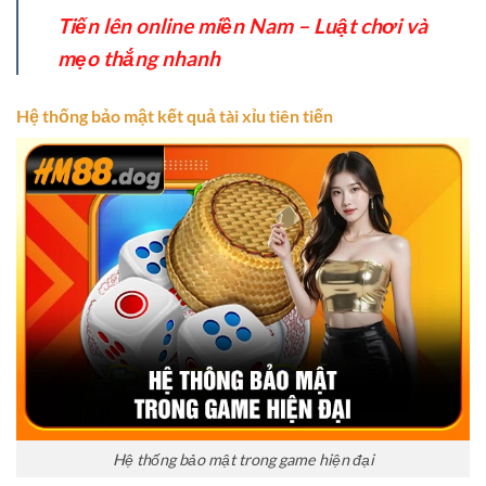
Tiến lên online miền Nam – Luật chơi và
mẹo thắng nhanh
Hệ thống bảo mật kết quả tài xỉu tiên tiến
Hệ thống bảo mật trong game hiện đại