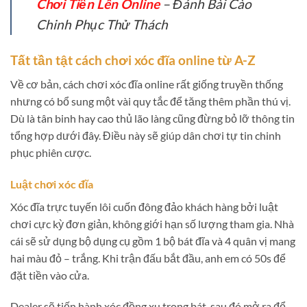
Chơi Tiến Lên Online
– Đánh Bài Cào
Chinh Phục Thử Thách
Tất tần tật cách chơi xóc đĩa online từ A-Z
Về cơ bản, cách chơi xóc đĩa online rất giống truyền thống
nhưng có bổ sung một vài quy tắc để tăng thêm phần thú vị.
Dù là tân binh hay cao thủ lão làng cũng đừng bỏ lỡ thông tin
tổng hợp dưới đây. Điều này sẽ giúp dân chơi tự tin chinh
phục phiên cược.
Luật chơi xóc đĩa
Xóc đĩa trực tuyến lôi cuốn đông đảo khách hàng bởi luật
chơi cực kỳ đơn giản, không giới hạn số lượng tham gia. Nhà
cái sẽ sử dụng bộ dụng cụ gồm 1 bộ bát đĩa và 4 quân vị mang
hai màu đỏ – trắng. Khi trận đấu bắt đầu, anh em có 50s để
đặt tiền vào cửa.
Dealer sẽ tiến hành xóc đồng xu trong bát, sau đó mở ra để