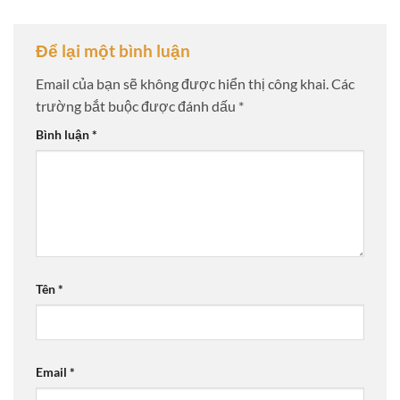
Để lại một bình luận
Email của bạn sẽ không được hiển thị công khai.
Các
trường bắt buộc được đánh dấu
*
Bình luận
*
Tên
*
Email
*