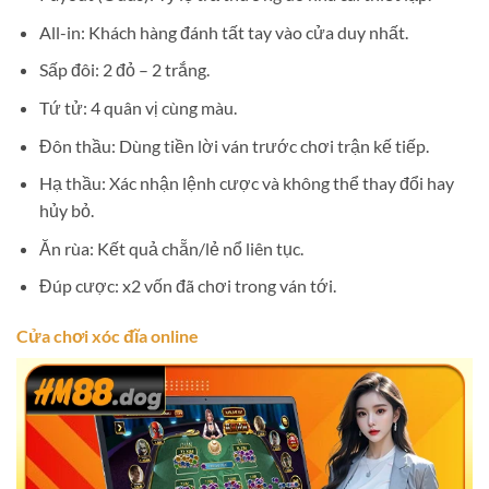
All-in: Khách hàng đánh tất tay vào cửa duy nhất.
Sấp đôi: 2 đỏ – 2 trắng.
Tứ tử: 4 quân vị cùng màu.
Đôn thầu: Dùng tiền lời ván trước chơi trận kế tiếp.
Hạ thầu: Xác nhận lệnh cược và không thể thay đổi hay
hủy bỏ.
Ăn rùa: Kết quả chẵn/lẻ nổ liên tục.
Đúp cược: x2 vốn đã chơi trong ván tới.
Cửa chơi xóc đĩa online