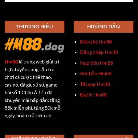
THƯƠNG HIỆU
HƯỚNG DẪN
Đăng ký Hm88
Đăng nhập Hm88
Hm88
là trang web giải trí
Nạp tiền Hm88
trực tuyến cung cấp trò
Rút tiền Hm88
chơi cá cược thể thao,
Tải app Hm88
casino, đá gà, xổ số, game
bài số 1 Châu Á. Ưu đãi
Đại lý Hm88
khuyến mãi hấp dẫn: tặng
88k miễn phí, tặng 50k mỗi
ngày, hoàn trả cực cao.