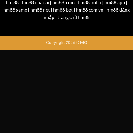
hm 88 | hm88 nhà cái | hm88. com | hm88 nohu | hm88 app |
hm88 game | hm88 net | hm88 bet | hm88 com vn | hm88 đăng
nhập | trang chủ hm88
Copyright 2026 ©
MO