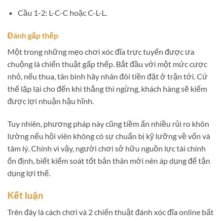
Cầu 1-2: L-C-C hoặc C-L-L.
Đánh gấp thếp
Một trong những mẹo chơi xóc đĩa trực tuyến được ưa
chuộng là chiến thuật gấp thếp. Bắt đầu với một mức cược
nhỏ, nếu thua, tân binh hãy nhân đôi tiền đặt ở trận tới. Cứ
thế lặp lại cho đến khi thắng thì ngừng, khách hàng sẽ kiếm
được lợi nhuận hậu hĩnh.
Tuy nhiên, phương pháp này cũng tiềm ẩn nhiều rủi ro khôn
lường nếu hội viên không có sự chuẩn bị kỹ lưỡng về vốn và
tâm lý. Chính vì vậy, người chơi sở hữu nguồn lực tài chính
ổn định, biết kiểm soát tốt bản thân mới nên áp dụng để tận
dụng lợi thế.
Kết luận
Trên đây là cách chơi và 2 chiến thuật đánh xóc đĩa online bất