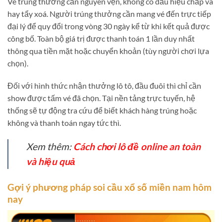
Vé trúng thưởng cần nguyên vẹn, không có dấu hiệu chắp vá
hay tẩy xoá. Người trúng thưởng cần mang vé đến trực tiếp
đại lý để quy đổi trong vòng 30 ngày kể từ khi kết quả được
công bố. Toàn bộ giá trị được thanh toán 1 lần duy nhất
thông qua tiền mặt hoặc chuyển khoản (tùy người chơi lựa
chọn).
Đối với hình thức nhận thưởng lô tô, đầu đuôi thì chỉ cần
show được tấm vé đã chọn. Tại nền tảng trực tuyến, hệ
thống sẽ tự động tra cứu để biết khách hàng trúng hoặc
không và thanh toán ngay tức thì.
Xem thêm:
Cách chơi lô đề online an toàn
và hiệu quả
Gợi ý phương pháp soi cầu xổ số miền nam hôm
nay