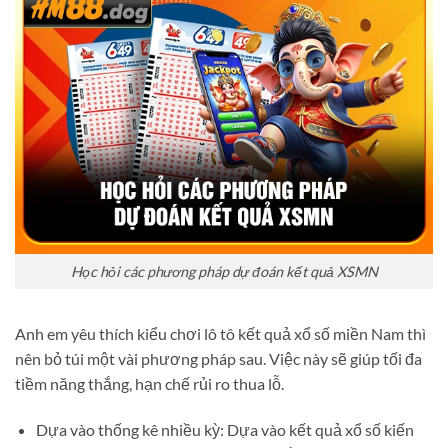
Học hỏi các phương pháp dự đoán kết quả XSMN
Anh em yêu thích kiểu chơi lô tô kết quả xổ số miền Nam thì
nên bỏ túi một vài phương pháp sau. Việc này sẽ giúp tối đa
tiềm năng thắng, hạn chế rủi ro thua lỗ.
Dựa vào thống kê nhiều kỳ: Dựa vào kết quả xổ số kiến