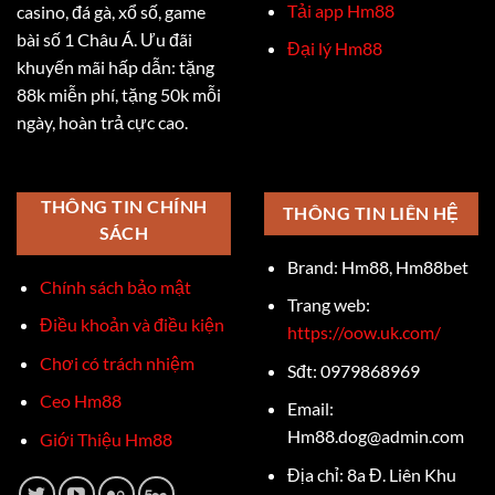
Tải app Hm88
casino, đá gà, xổ số, game
bài số 1 Châu Á. Ưu đãi
Đại lý Hm88
khuyến mãi hấp dẫn: tặng
88k miễn phí, tặng 50k mỗi
ngày, hoàn trả cực cao.
THÔNG TIN CHÍNH
THÔNG TIN LIÊN HỆ
SÁCH
Brand: Hm88, Hm88bet
Chính sách bảo mật
Trang web:
Điều khoản và điều kiện
https://oow.uk.com/
Chơi có trách nhiệm
Sđt: 0979868969
Ceo Hm88
Email:
Hm88.dog@admin.com
Giới Thiệu Hm88
Địa chỉ: 8a Đ. Liên Khu