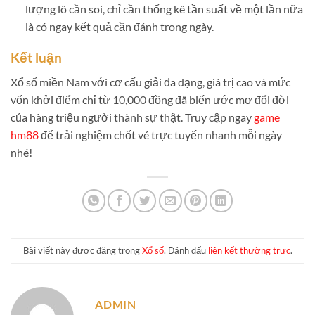
lượng lô cần soi, chỉ cần thống kê tần suất về một lần nữa
là có ngay kết quả cần đánh trong ngày.
Kết luận
Xổ số miền Nam với cơ cấu giải đa dạng, giá trị cao và mức
vốn khởi điểm chỉ từ 10,000 đồng đã biến ước mơ đổi đời
của hàng triệu người thành sự thật. Truy cập ngay
game
hm88
để trải nghiệm chốt vé trực tuyến nhanh mỗi ngày
nhé!
Bài viết này được đăng trong
Xổ số
. Đánh dấu
liên kết thường trực
.
ADMIN