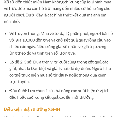
Xổ số kiến thiết miền Nam không chỉ cung cấp loại hình mua
vé trực tiếp mà còn hỗ trợ mang đến nhiều cơ hội trúng cho
người chơi. Dưới đây là các hình thức kết quả mà anh em
nên nhớ.
Vé truyền thống: Mua vé từ đại lý phân phối, người bán lẻ
với giá 10,000 đồng/vé và chờ kết quả quay lồng cầu vào
chiều các ngày. Nếu trúng giải sẽ nhận về giá trị tương
ứng theo đó và tính trên số lượng vé.
Lô đề 2, 3 số: Dựa trên vị trí cuối cùng trong kết quả các
giải, nhất là Đặc biệt và giải Nhất để dự đoán. Người chơi
có thể thực hiện mua số từ đại lý hoặc thông qua kênh
trực tuyến.
Đầu đuôi: Lựa chọn 1 số khả năng cao xuất hiện ở vị trí
đầu hoặc cuối cùng kết quả các lần mở thưởng.
Điều kiện nhận thưởng XSMN