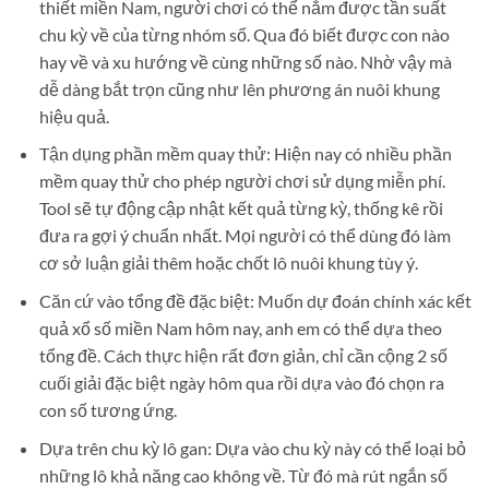
thiết miền Nam, người chơi có thể nắm được tần suất
chu kỳ về của từng nhóm số. Qua đó biết được con nào
hay về và xu hướng về cùng những số nào. Nhờ vậy mà
dễ dàng bắt trọn cũng như lên phương án nuôi khung
hiệu quả.
Tận dụng phần mềm quay thử: Hiện nay có nhiều phần
mềm quay thử cho phép người chơi sử dụng miễn phí.
Tool sẽ tự động cập nhật kết quả từng kỳ, thống kê rồi
đưa ra gợi ý chuẩn nhất. Mọi người có thể dùng đó làm
cơ sở luận giải thêm hoặc chốt lô nuôi khung tùy ý.
Căn cứ vào tổng đề đặc biệt: Muốn dự đoán chính xác kết
quả xổ số miền Nam hôm nay, anh em có thể dựa theo
tổng đề. Cách thực hiện rất đơn giản, chỉ cần cộng 2 số
cuối giải đặc biệt ngày hôm qua rồi dựa vào đó chọn ra
con số tương ứng.
Dựa trên chu kỳ lô gan: Dựa vào chu kỳ này có thể loại bỏ
những lô khả năng cao không về. Từ đó mà rút ngắn số