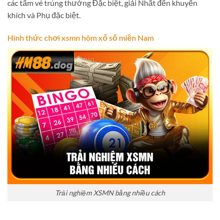
các tấm vé trúng thưởng Đặc biệt, giải Nhất đến khuyến
khích và Phụ đặc biệt.
Hình thức chơi xsmn hôm xổ số miền Nam
Trải nghiệm XSMN bằng nhiều cách