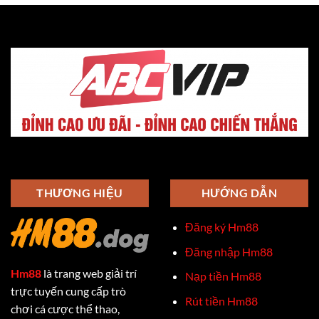
THƯƠNG HIỆU
HƯỚNG DẪN
Đăng ký Hm88
Đăng nhập Hm88
Hm88
là trang web giải trí
Nạp tiền Hm88
trực tuyến cung cấp trò
Rút tiền Hm88
chơi cá cược thể thao,