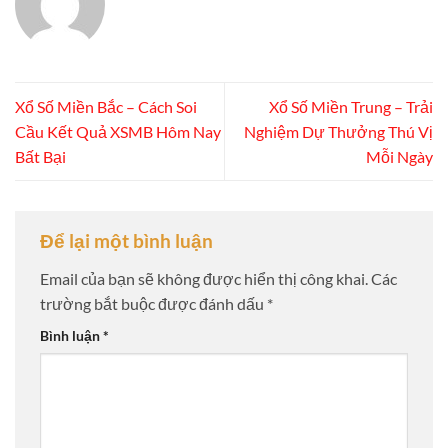
Xổ Số Miền Bắc – Cách Soi
Xổ Số Miền Trung – Trải
Cầu Kết Quả XSMB Hôm Nay
Nghiệm Dự Thưởng Thú Vị
Bất Bại
Mỗi Ngày
Để lại một bình luận
Email của bạn sẽ không được hiển thị công khai.
Các
trường bắt buộc được đánh dấu
*
Bình luận
*